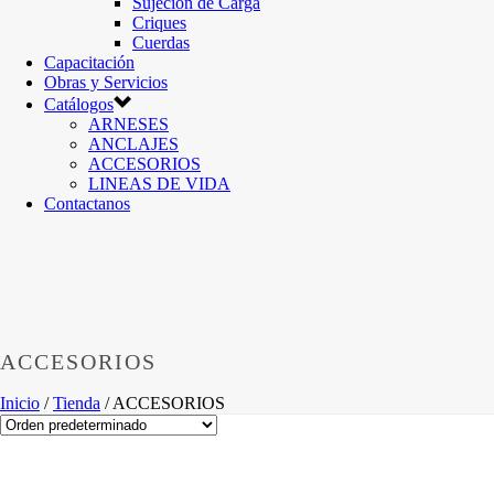
Sujeción de Carga
Criques
Cuerdas
Capacitación
Obras y Servicios
Catálogos
ARNESES
ANCLAJES
ACCESORIOS
LINEAS DE VIDA
Contactanos
ACCESORIOS
Inicio
/
Tienda
/
ACCESORIOS