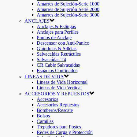
Amarres de Sujeción-Serie 1000
Amarres de Sujeción-Serie 2000
Amarres de Sujeción-Serie 3000
ANCLAJES
Anclajes & Eslingas
Anclajes para Perfiles
Puntos de Anclaje
Descensor con Anti-Panico
Guindolas & Silletas
Salvacaídas Retráctiles
Salvacaídas T4
CR Cable Salvacaidas
Espacios Confinados
LINEAS DE VIDA
Lineas de Vida Horizontal
Lineas de Vida Vertical
ACCESORIOS Y REPUESTOS
Accesorios
Accesorios Repuestos
Bomberos/Rescate
Bolsos
Camillas
Trepadores para Postes
Redes de Carga y Protección