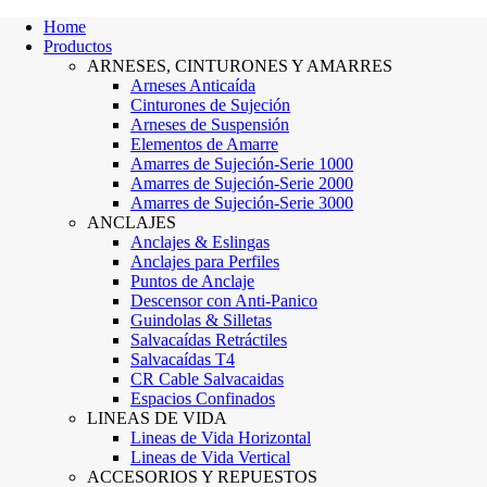
Home
Productos
ARNESES, CINTURONES Y AMARRES
Arneses Anticaída
Cinturones de Sujeción
Arneses de Suspensión
Elementos de Amarre
Amarres de Sujeción-Serie 1000
Amarres de Sujeción-Serie 2000
Amarres de Sujeción-Serie 3000
ANCLAJES
Anclajes & Eslingas
Anclajes para Perfiles
Puntos de Anclaje
Descensor con Anti-Panico
Guindolas & Silletas
Salvacaídas Retráctiles
Salvacaídas T4
CR Cable Salvacaidas
Espacios Confinados
LINEAS DE VIDA
Lineas de Vida Horizontal
Lineas de Vida Vertical
ACCESORIOS Y REPUESTOS